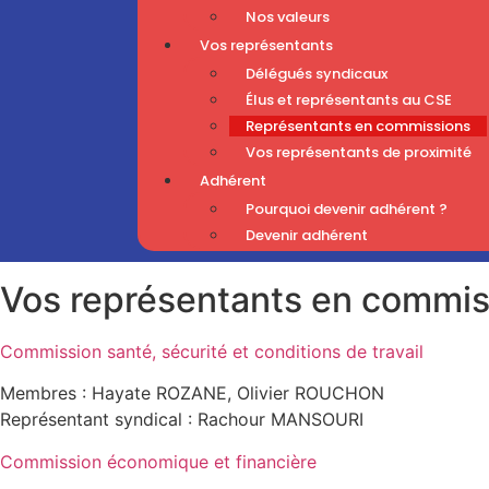
Nos valeurs
Vos représentants
Délégués syndicaux
Élus et représentants au CSE
Représentants en commissions
Vos représentants de proximité
Adhérent
Pourquoi devenir adhérent ?
Devenir adhérent
Vos représentants en commis
Commission santé, sécurité et conditions de travail
Membres : Hayate ROZANE, Olivier ROUCHON
Représentant syndical : Rachour MANSOURI
Commission économique et financière