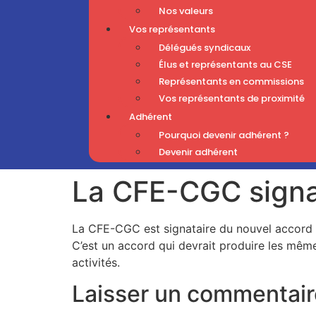
Nos valeurs
Vos représentants
Délégués syndicaux
Élus et représentants au CSE
Représentants en commissions
Vos représentants de proximité
Adhérent
Pourquoi devenir adhérent ?
Devenir adhérent
La CFE-CGC signa
La CFE-CGC est signataire du nouvel accord 
C’est un accord qui devrait produire les même
activités.
Laisser un commentair