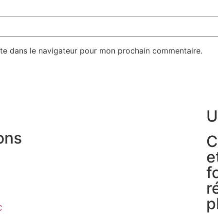
te dans le navigateur pour mon prochain commentaire.
U
ons
C
e
f
r
p
C