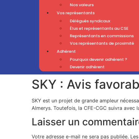
Nos valeurs
Vos représentants
Délégués syndicaux
Élus et représentants au CSE
Représentants en commissions
Vos représentants de proximité
Adhérent
Pourquoi devenir adhérent ?
Devenir adhérent
SKY : Avis favora
SKY est un projet de grande ampleur nécessai
Almerys. Toutefois, la CFE-CGC suivra avec l
Laisser un commentair
Votre adresse e-mail ne sera pas publiée.
Les