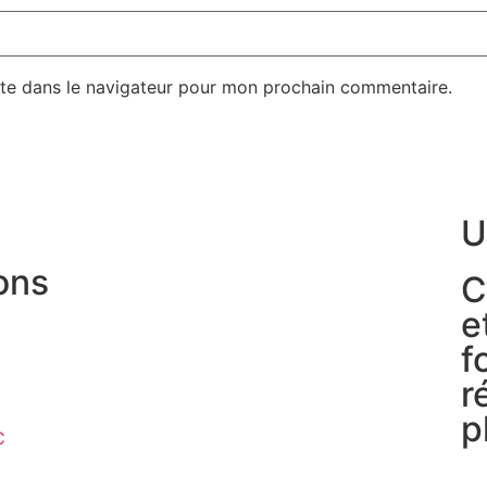
te dans le navigateur pour mon prochain commentaire.
U
ons
C
e
f
r
p
C