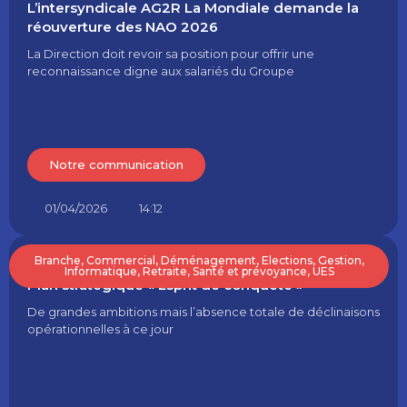
L’intersyndicale AG2R La Mondiale demande la
réouverture des NAO 2026
La Direction doit revoir sa position pour offrir une
reconnaissance digne aux salariés du Groupe
Notre communication
01/04/2026
14:12
Branche
,
Commercial
,
Déménagement
,
Elections
,
Gestion
,
Informatique
,
Retraite
,
Santé et prévoyance
,
UES
Plan stratégique « Esprit de conquête »
De grandes ambitions mais l’absence totale de déclinaisons
opérationnelles à ce jour