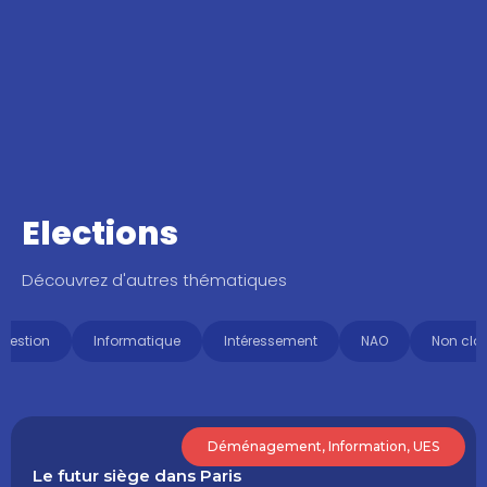
Elections
Découvrez d'autres thématiques
Gestion
Informatique
Intéressement
NAO
Non cla
Déménagement
,
Information
,
UES
Le futur siège dans Paris